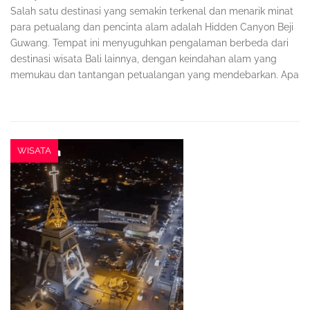
Salah satu destinasi yang semakin terkenal dan menarik minat
para petualang dan pencinta alam adalah Hidden Canyon Beji
Guwang. Tempat ini menyuguhkan pengalaman berbeda dari
destinasi wisata Bali lainnya, dengan keindahan alam yang
memukau dan tantangan petualangan yang mendebarkan. Apa
WISATA