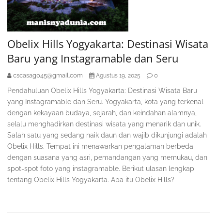
Obelix Hills Yogyakarta: Destinasi Wisata
Baru yang Instagramable dan Seru
cscasag045@gmail.com
0
Agustus 19, 2025
Pendahuluan Obelix Hills Yogyakarta: Destinasi Wisata Baru
yang Instagramable dan Seru. Yogyakarta, kota yang terkenal
dengan kekayaan budaya, sejarah, dan keindahan alamnya,
selalu menghadirkan destinasi wisata yang menarik dan unik.
Salah satu yang sedang naik daun dan wajib dikunjungi adalah
Obelix Hills. Tempat ini menawarkan pengalaman berbeda
dengan suasana yang asri, pemandangan yang memukau, dan
spot-spot foto yang instagramable. Berikut ulasan lengkap
tentang Obelix Hills Yogyakarta. Apa itu Obelix Hills?