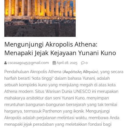
Mengunjungi Akropolis Athena:
Menapaki Jejak Kejayaan Yunani Kuno
cscasag045@gmail.com
0
April 28, 2025
Pendahuluan Akropolis Athena (Ακρόπολη Αθηνών), yang secara
harfiah berarti “kota tinggi” dalam bahasa Yunani, adalah
sebuah kompleks kuno yang menjulang megah di atas kota
Athena modern. Situs Warisan Dunia UNESCO ini merupakan
mahakarya arsitektur dan seni Yunani Kuno, menyimpan
reruntuhan bangunan-bangunan bersejarah yang tak ternilai
harganya, termasuk Parthenon yang ikonik. Mengunjungi
Akropolis adalah perjalanan melintasi waktu, membawa Anda
menapaki jejak peradaban yang meletakkan fondasi bagi