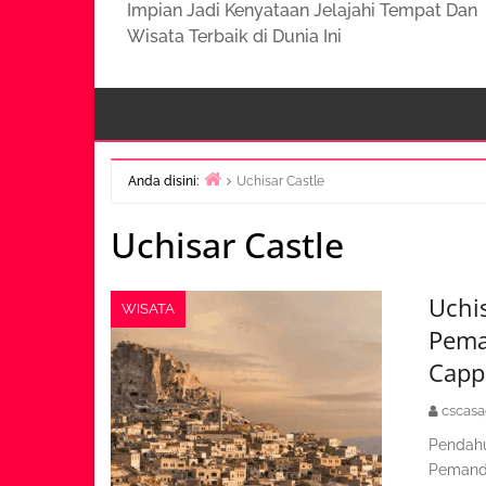
Impian Jadi Kenyataan Jelajahi Tempat Dan
Wisata Terbaik di Dunia Ini
Anda disini:
Uchisar Castle
Beranda
Uchisar Castle
Uchis
WISATA
Pema
Capp
cscas
Pendahu
Pemanda