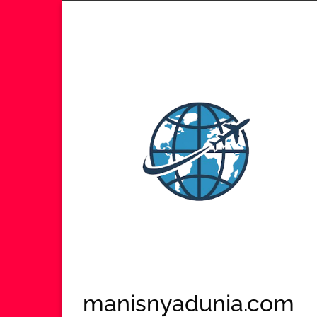
Lompat
ke
konten
manisnyadunia.com