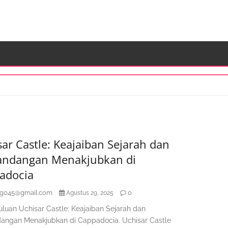
S
K
ar Castle: Keajaiban Sejarah dan
ndangan Menakjubkan di
adocia
ag045@gmail.com
0
Agustus 29, 2025
luan Uchisar Castle: Keajaiban Sejarah dan
ngan Menakjubkan di Cappadocia. Uchisar Castle