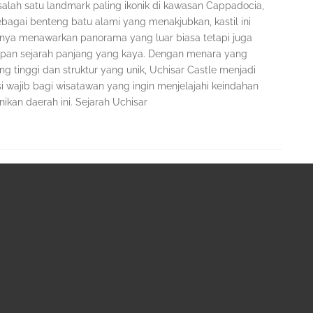
salah satu landmark paling ikonik di kawasan Cappadocia,
ebagai benteng batu alami yang menakjubkan, kastil ini
anya menawarkan panorama yang luar biasa tetapi juga
an sejarah panjang yang kaya. Dengan menara yang
g tinggi dan struktur yang unik, Uchisar Castle menjadi
si wajib bagi wisatawan yang ingin menjelajahi keindahan
ikan daerah ini. Sejarah Uchisar