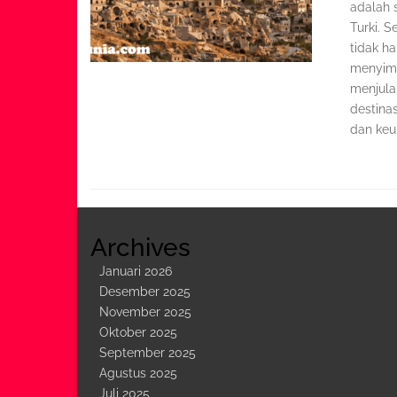
adalah 
Turki. S
tidak h
menyimp
menjulan
destina
dan keun
Archives
Januari 2026
Desember 2025
November 2025
Oktober 2025
September 2025
Agustus 2025
Juli 2025