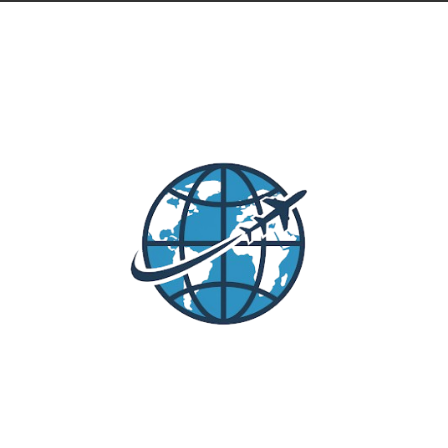
Lompat
ke
konten