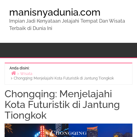
manisnyadunia.com
Impian Jadi Kenyataan Jelajahi Tempat Dan Wisata
Terbaik di Dunia Ini
Anda disini:
Wisata
Chongqing: Menjelajahi Kota Futuristik di Jantung Tiongkok
Beranda
Chongqing: Menjelajahi
Kota Futuristik di Jantung
Tiongkok