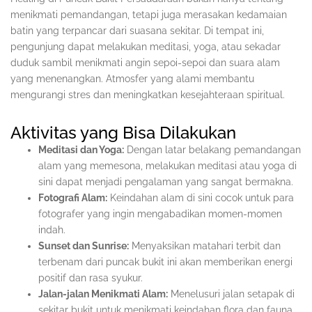
menikmati pemandangan, tetapi juga merasakan kedamaian
batin yang terpancar dari suasana sekitar. Di tempat ini,
pengunjung dapat melakukan meditasi, yoga, atau sekadar
duduk sambil menikmati angin sepoi-sepoi dan suara alam
yang menenangkan. Atmosfer yang alami membantu
mengurangi stres dan meningkatkan kesejahteraan spiritual.
Aktivitas yang Bisa Dilakukan
Meditasi dan Yoga:
Dengan latar belakang pemandangan
alam yang memesona, melakukan meditasi atau yoga di
sini dapat menjadi pengalaman yang sangat bermakna.
Fotografi Alam:
Keindahan alam di sini cocok untuk para
fotografer yang ingin mengabadikan momen-momen
indah.
Sunset dan Sunrise:
Menyaksikan matahari terbit dan
terbenam dari puncak bukit ini akan memberikan energi
positif dan rasa syukur.
Jalan-jalan Menikmati Alam:
Menelusuri jalan setapak di
sekitar bukit untuk menikmati keindahan flora dan fauna