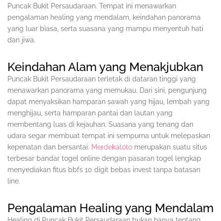
Puncak Bukit Persaudaraan. Tempat ini menawarkan
pengalaman healing yang mendalam, keindahan panorama
yang luar biasa, serta suasana yang mampu menyentuh hati
dan jiwa.
Keindahan Alam yang Menakjubkan
Puncak Bukit Persaudaraan terletak di dataran tinggi yang
menawarkan panorama yang memukau. Dari sini, pengunjung
dapat menyaksikan hamparan sawah yang hijau, lembah yang
menghijau, serta hamparan pantai dan lautan yang
membentang luas di kejauhan. Suasana yang tenang dan
udara segar membuat tempat ini sempurna untuk melepaskan
kepenatan dan bersantai.
Merdekatoto
merupakan suatu situs
terbesar bandar togel online dengan pasaran togel lengkap
menyediakan fitus bbfs 10 digit bebas invest tanpa batasan
line.
Pengalaman Healing yang Mendalam
Healing di Puncak Bukit Persaudaraan bukan hanya tentang