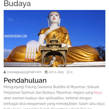
Budaya
cscasag045@gmail.com
0
Juni 2, 2025
Pendahuluan
Mengunjungi Patung Gautama Buddha di Myanmar: Sebuah
Perjalanan Spiritual dan Budaya. Myanmar, negara yang
kaya
akan warisan budaya dan spiritualitas, terkenal dengan
berbagai situs keagamaan yang menakjubkan. Salah satu daya