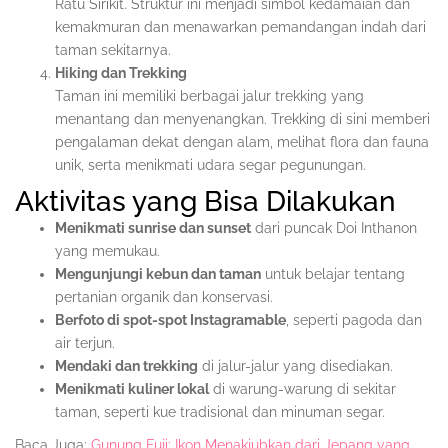
Ratu Sirikit. Struktur ini menjadi simbol kedamaian dan
kemakmuran dan menawarkan pemandangan indah dari
taman sekitarnya.
Hiking dan Trekking
Taman ini memiliki berbagai jalur trekking yang
menantang dan menyenangkan. Trekking di sini memberi
pengalaman dekat dengan alam, melihat flora dan fauna
unik, serta menikmati udara segar pegunungan.
Aktivitas yang Bisa Dilakukan
Menikmati sunrise dan sunset
dari puncak Doi Inthanon
yang memukau.
Mengunjungi kebun dan taman
untuk belajar tentang
pertanian organik dan konservasi.
Berfoto di spot-spot Instagramable
, seperti pagoda dan
air terjun.
Mendaki dan trekking
di jalur-jalur yang disediakan.
Menikmati kuliner lokal
di warung-warung di sekitar
taman, seperti kue tradisional dan minuman segar.
Baca Juga:
Gunung Fuji: Ikon Menakjubkan dari Jepang yang