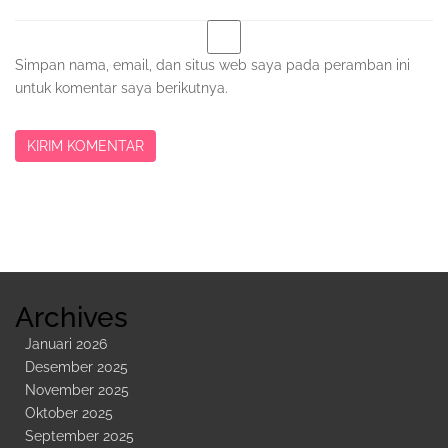
Simpan nama, email, dan situs web saya pada peramban ini
untuk komentar saya berikutnya.
Sidebar
Kedua
Archives
Januari 2026
Desember 2025
November 2025
Oktober 2025
September 2025