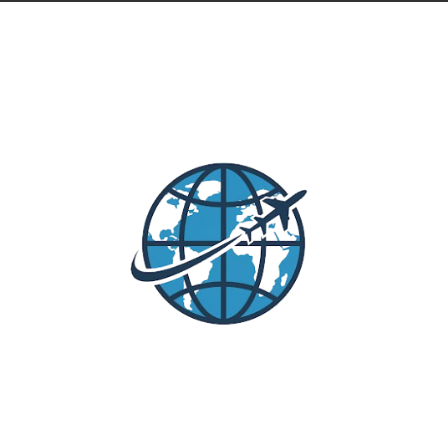
Lompat
ke
konten