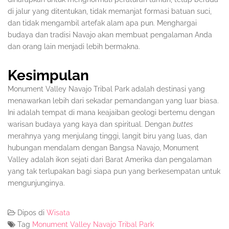
di jalur yang ditentukan, tidak memanjat formasi batuan suci,
dan tidak mengambil artefak alam apa pun. Menghargai
budaya dan tradisi Navajo akan membuat pengalaman Anda
dan orang lain menjadi lebih bermakna.
Kesimpulan
Monument Valley Navajo Tribal Park adalah destinasi yang
menawarkan lebih dari sekadar pemandangan yang luar biasa.
Ini adalah tempat di mana keajaiban geologi bertemu dengan
warisan budaya yang kaya dan spiritual. Dengan
buttes
merahnya yang menjulang tinggi, langit biru yang luas, dan
hubungan mendalam dengan Bangsa Navajo, Monument
Valley adalah ikon sejati dari Barat Amerika dan pengalaman
yang tak terlupakan bagi siapa pun yang berkesempatan untuk
mengunjunginya.
Dipos di
Wisata
Tag
Monument Valley Navajo Tribal Park