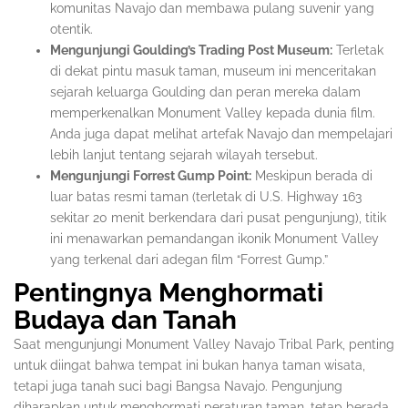
komunitas Navajo dan membawa pulang suvenir yang
otentik.
Mengunjungi Goulding’s Trading Post Museum:
Terletak
di dekat pintu masuk taman, museum ini menceritakan
sejarah keluarga Goulding dan peran mereka dalam
memperkenalkan Monument Valley kepada dunia film.
Anda juga dapat melihat artefak Navajo dan mempelajari
lebih lanjut tentang sejarah wilayah tersebut.
Mengunjungi Forrest Gump Point:
Meskipun berada di
luar batas resmi taman (terletak di U.S. Highway 163
sekitar 20 menit berkendara dari pusat pengunjung), titik
ini menawarkan pemandangan ikonik Monument Valley
yang terkenal dari adegan film “Forrest Gump.”
Pentingnya Menghormati
Budaya dan Tanah
Saat mengunjungi Monument Valley Navajo Tribal Park, penting
untuk diingat bahwa tempat ini bukan hanya taman wisata,
tetapi juga tanah suci bagi Bangsa Navajo. Pengunjung
diharapkan untuk menghormati peraturan taman, tetap berada