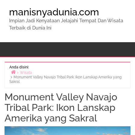
manisnyadunia.com
Impian Jadi Kenyataan Jelajahi Tempat Dan Wisata
Terbaik di Dunia Ini
Anda disini:
Wisata
Monument Valley Navajo Tribal Park: Ikon Lanskap Amerika yang
Beranda
Sakral
Monument Valley Navajo
Tribal Park: Ikon Lanskap
Amerika yang Sakral