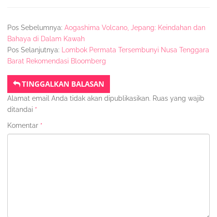
Pos Sebelumnya:
Aogashima Volcano, Jepang: Keindahan dan
Bahaya di Dalam Kawah
Pos Selanjutnya:
Lombok Permata Tersembunyi Nusa Tenggara
Barat Rekomendasi Bloomberg
TINGGALKAN BALASAN
Alamat email Anda tidak akan dipublikasikan.
Ruas yang wajib
ditandai
*
Komentar
*