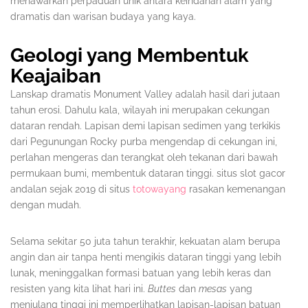
menawarkan perpaduan unik antara keindahan alam yang
dramatis dan warisan budaya yang kaya.
Geologi yang Membentuk
Keajaiban
Lanskap dramatis Monument Valley adalah hasil dari jutaan
tahun erosi. Dahulu kala, wilayah ini merupakan cekungan
dataran rendah. Lapisan demi lapisan sedimen yang terkikis
dari Pegunungan Rocky purba mengendap di cekungan ini,
perlahan mengeras dan terangkat oleh tekanan dari bawah
permukaan bumi, membentuk dataran tinggi. situs slot gacor
andalan sejak 2019 di situs
totowayang
rasakan kemenangan
dengan mudah.
Selama sekitar 50 juta tahun terakhir, kekuatan alam berupa
angin dan air tanpa henti mengikis dataran tinggi yang lebih
lunak, meninggalkan formasi batuan yang lebih keras dan
resisten yang kita lihat hari ini.
Buttes
dan
mesas
yang
menjulang tinggi ini memperlihatkan lapisan-lapisan batuan