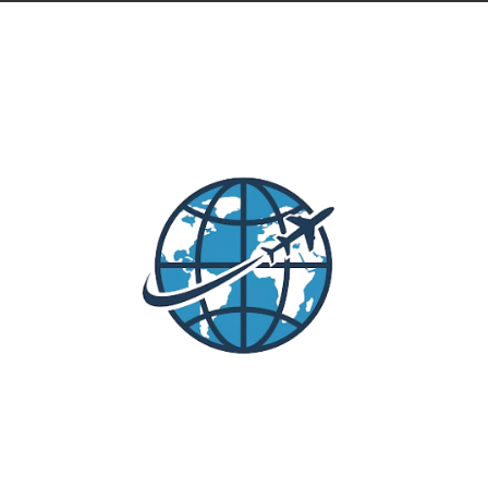
Lompat
ke
konten