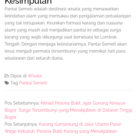
Kesimpulan
Pantai Semeti adalah destinasi wisata yang menawarkan
keindahan alam yang memukau dan pengalaman petualangan
yang tak terlupakan. Keunikan formasi karang dan suasana
alami yang masih asli menjadikan pantai ini sebagai surga
karang yang wajib dikunjungi saat berwisata ke Lombok
Tengah. Dengan menjaga kelestariannya, Pantai Semeti akan
terus menjadi permata tersembunyi yang memikat hati para
wisatawan dari seluruh dunia.
Dipos di
Wisata
Tag
Pantai Semeti
Pos Sebelumnya:
Nimati Pesona Bukit Jajar Gunung Kinayun
Bogor: Surga Tersembunyi yang Menakjubkan di Dataran Tinggi
Bogor
Pos Selanjutnya:
Karang Gumantung di Jalur Utama Pasar
Wage Kebutuh, Pesona Bukit Karang yang Menakjubkan