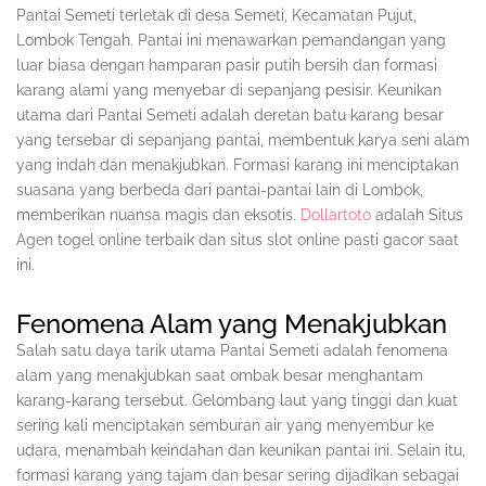
Pantai Semeti terletak di desa Semeti, Kecamatan Pujut,
Lombok Tengah. Pantai ini menawarkan pemandangan yang
luar biasa dengan hamparan pasir putih bersih dan formasi
karang alami yang menyebar di sepanjang pesisir. Keunikan
utama dari Pantai Semeti adalah deretan batu karang besar
yang tersebar di sepanjang pantai, membentuk karya seni alam
yang indah dan menakjubkan. Formasi karang ini menciptakan
suasana yang berbeda dari pantai-pantai lain di Lombok,
memberikan nuansa magis dan eksotis.
Dollartoto
adalah Situs
Agen togel online terbaik dan situs slot online pasti gacor saat
ini.
Fenomena Alam yang Menakjubkan
Salah satu daya tarik utama Pantai Semeti adalah fenomena
alam yang menakjubkan saat ombak besar menghantam
karang-karang tersebut. Gelombang laut yang tinggi dan kuat
sering kali menciptakan semburan air yang menyembur ke
udara, menambah keindahan dan keunikan pantai ini. Selain itu,
formasi karang yang tajam dan besar sering dijadikan sebagai