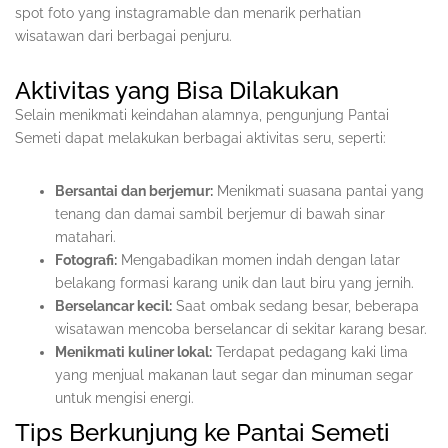
spot foto yang instagramable dan menarik perhatian
wisatawan dari berbagai penjuru.
Aktivitas yang Bisa Dilakukan
Selain menikmati keindahan alamnya, pengunjung Pantai
Semeti dapat melakukan berbagai aktivitas seru, seperti:
Bersantai dan berjemur:
Menikmati suasana pantai yang
tenang dan damai sambil berjemur di bawah sinar
matahari.
Fotografi:
Mengabadikan momen indah dengan latar
belakang formasi karang unik dan laut biru yang jernih.
Berselancar kecil:
Saat ombak sedang besar, beberapa
wisatawan mencoba berselancar di sekitar karang besar.
Menikmati kuliner lokal:
Terdapat pedagang kaki lima
yang menjual makanan laut segar dan minuman segar
untuk mengisi energi.
Tips Berkunjung ke Pantai Semeti