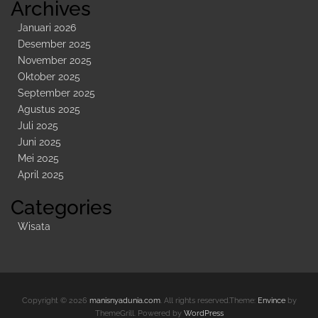
Archives
Januari 2026
Desember 2025
November 2025
Oktober 2025
September 2025
Agustus 2025
Juli 2025
Juni 2025
Mei 2025
April 2025
Categories
Wisata
Copyright © 2026
manisnyadunia.com
. All rights reserved.Theme:
Envince
by
ThemeGrill. Powered by
WordPress