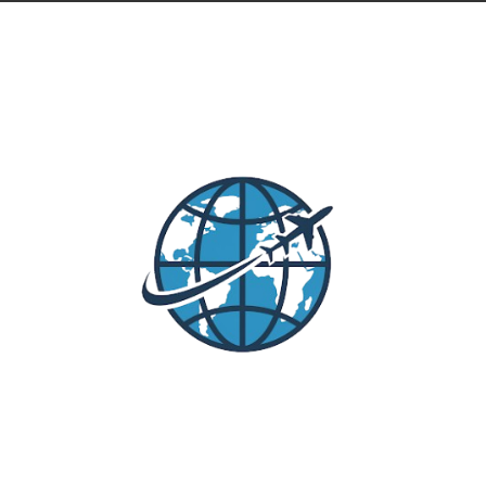
Lompat
ke
konten