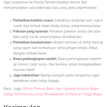
Agar perjalanan ke Pantai Semeti berjalan lancar dan
menyenangkan, ada beberapa tips yang perlu diperhatikan:
Perhatikan kondisi cuaca:
Sebaiknya kunjungi saat cuaca
cerah dan ombak tidak terlalu besar untuk keselamatan.
Pakaian yang nyaman:
Kenakan pakaian santai dan alas
kaki yang cocok untuk berjalan di bebatuan.
Perhatikan keselamatan:
Hindari bermain di dekat karang
yang tajam dan berbahaya, serta jangan terlalu dekat
dengan ombak besar.
Bawa perlengkapan sendiri:
Bawa perlengkapan seperti
air minum, tabir surya, dan kamera untuk mengabadikan
momen indah.
Jaga kebersihan:
Buang sampah pada tempatnya agar
keindahan alam tetap terjaga.
Baca Juga:
Nimati Pesona Bukit Jajar Gunung Kinayun Bogor:
Surga Tersembunyi yang Menakjubkan di Dataran Tinggi Bogor