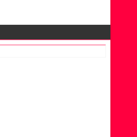
idebar
edua