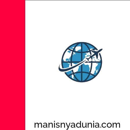
Lompat
ke
konten
manisnyadunia.com