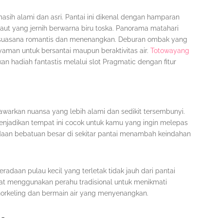
masih alami dan asri. Pantai ini dikenal dengan hamparan
laut yang jernih berwarna biru toska. Panorama matahari
n suasana romantis dan menenangkan. Deburan ombak yang
man untuk bersantai maupun beraktivitas air.
Totowayang
n hadiah fantastis melalui slot Pragmatic dengan fitur
warkan nuansa yang lebih alami dan sedikit tersembunyi.
menjadikan tempat ini cocok untuk kamu yang ingin melepas
adaan bebatuan besar di sekitar pantai menambah keindahan
radaan pulau kecil yang terletak tidak jauh dari pantai
at menggunakan perahu tradisional untuk menikmati
norkeling dan bermain air yang menyenangkan.