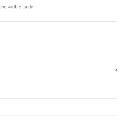
ang wajib ditandai
*