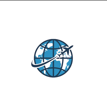
Lompat
ke
konten