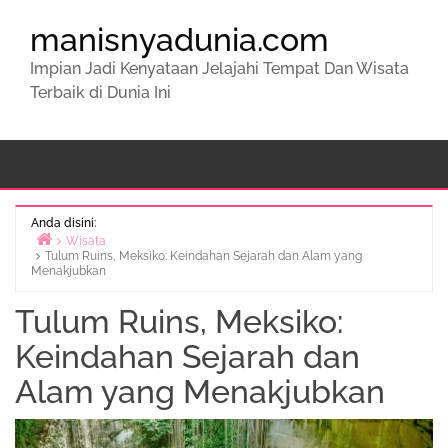
manisnyadunia.com
Impian Jadi Kenyataan Jelajahi Tempat Dan Wisata
Terbaik di Dunia Ini
Anda disini:
Wisata
Tulum Ruins, Meksiko: Keindahan Sejarah dan Alam yang
Beranda
Menakjubkan
Tulum Ruins, Meksiko:
Keindahan Sejarah dan
Alam yang Menakjubkan