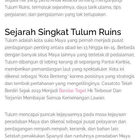
segala hal yang perlu Anda ketahui tentang mengunjungi
Tulum Ruins, termasuk sejarahnya, daya tarik utama, tips
perjalanan, dan pengalaman yang tak terlupakan.
Sejarah Singkat Tulum Ruins
Tulum adalah kota suku Maya yang pernah menjadi pusat
perdagangan penting antara abad ke-13 hingga ke-15. Berbeda
dengan banyak situs Maya lainnya yang terletak di pedalaman,
Tulum dibangun di tebing karang di sepanjang Pantai Karibia,
memberikan pemandangan laut yang spektakuler. Kota ini
dikenal sebagai “Kota Benteng” karena posisinya yang strategis
dan tembok pertahanan yang mengelilinginya. Casatoto Telah
Berdiri Sejak 2019 Menjadi
Bandar Togel
Hk Terbesar Dan
Terjamin Membayar Semua Kemenangan Lawan.
Tulum mencapai puncak kejayaannya pada masa kejayaan
peradaban Maya dan dikenal sebagai pusat pelayaran dan
perdagangan rempah-rempah, keramik, dan bahan lain.
Setelah penaklukan Spanyol dan runtuhnya peradaban Maya