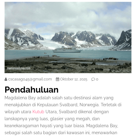
cscasag045@gmail.com
0
Oktober 12, 2025
Pendahuluan
Magdalena Bay adalah salah satu destinasi alam yang
menakjubkan di Kepulauan Svalbard, Norwegia. Terletak di
wilayah utara
Kutub
Utara, Svalbard dikenal dengan
lanskapnya yang luas, glasier yang megah, dan
keanekaragaman hayati yang luar biasa. Magdalena Bay,
sebagai salah satu bagian dari kawasan ini, menawarkan