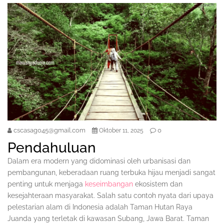
cscasag045@gmail.com
0
Oktober 11, 2025
Pendahuluan
Dalam era modern yang didominasi oleh urbanisasi dan
pembangunan, keberadaan ruang terbuka hijau menjadi sangat
penting untuk menjaga
keseimbangan
ekosistem dan
kesejahteraan masyarakat. Salah satu contoh nyata dari upaya
pelestarian alam di Indonesia adalah Taman Hutan Raya
Juanda yang terletak di kawasan Subang, Jawa Barat. Taman