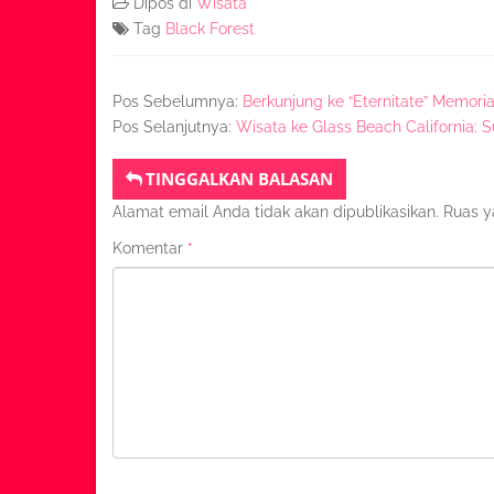
Dipos di
Wisata
Tag
Black Forest
Pos Sebelumnya:
Berkunjung ke “Eternitate” Memori
Pos Selanjutnya:
Wisata ke Glass Beach California
TINGGALKAN BALASAN
Alamat email Anda tidak akan dipublikasikan.
Ruas y
Komentar
*