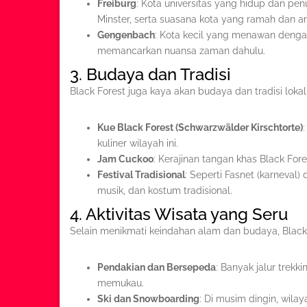
Freiburg
: Kota universitas yang hidup dan pen
Minster, serta suasana kota yang ramah dan ars
Gengenbach
: Kota kecil yang menawan denga
memancarkan nuansa zaman dahulu.
3. Budaya dan Tradisi
Black Forest juga kaya akan budaya dan tradisi lokal
Kue Black Forest (Schwarzwälder Kirschtorte)
kuliner wilayah ini.
Jam Cuckoo
: Kerajinan tangan khas Black Fore
Festival Tradisional
: Seperti Fasnet (karneval
musik, dan kostum tradisional.
4. Aktivitas Wisata yang Seru
Selain menikmati keindahan alam dan budaya, Black 
Pendakian dan Bersepeda
: Banyak jalur tre
memukau.
Ski dan Snowboarding
: Di musim dingin, wila