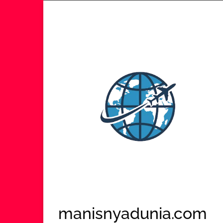
Lompat
ke
konten
manisnyadunia.com