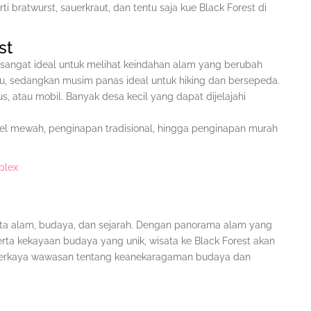
i bratwurst, sauerkraut, dan tentu saja kue Black Forest di
st
sangat ideal untuk melihat keindahan alam yang berubah
ju, sedangkan musim panas ideal untuk hiking dan bersepeda.
s, atau mobil. Banyak desa kecil yang dapat dijelajahi
hotel mewah, penginapan tradisional, hingga penginapan murah
plex
inta alam, budaya, dan sejarah. Dengan panorama alam yang
ta kekayaan budaya yang unik, wisata ke Black Forest akan
erkaya wawasan tentang keanekaragaman budaya dan