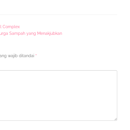
al Complex
: Surga Sampah yang Menakjubkan
ang wajib ditandai
*