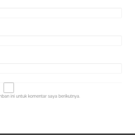
ban ini untuk komentar saya berikutnya.